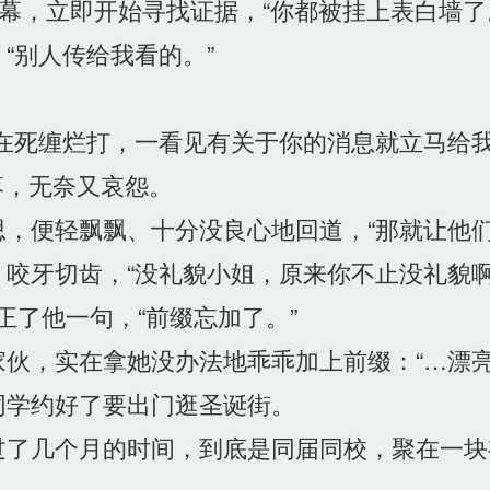
幕，立即开始寻找证据，“你都被挂上表白墙了
“别人传给我看的。”
在死缠烂打，一看见有关于你的消息就立马给我
落，无奈又哀怨。
，便轻飘飘、十分没良心地回道，“那就让他们
咬牙切齿，“没礼貌小姐，原来你不止没礼貌啊
正了他一句，“前缀忘加了。”
伙，实在拿她没办法地乖乖加上前缀：“…漂亮
学约好了要出门逛圣诞街。
了几个月的时间，到底是同届同校，聚在一块