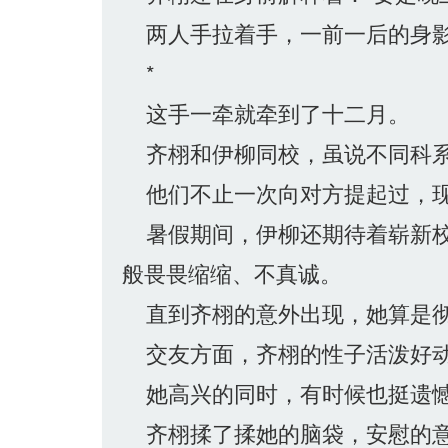
两人手拉着手，一前一后的身影
*
这手一牵就牵到了十二月。
齐栩和伊柳同校，虽说不同科系
他们不止一次向对方提起过，现
暑假期间，伊柳还期待着崭新校
般畏畏缩缩、不真诚。
直到齐栩的意外出现，她算是彻
交友方面，齐栩的性子活泼好动
她高兴的同时，有时候也挺遗憾
齐栩揉了揉她的脑袋，安慰的