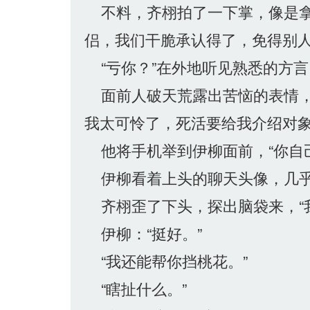
不料，齐栩拍了一下掌，像是拿
侣，我们干脆承认得了，免得别人
“亏你？”在外地听见熟悉的方言
面前人破天荒露出苦恼的表情，
我太可怜了，死活要给我介绍对象
他将手机举到伊柳面前，“你自己
伊柳看着上头的聊天头像，几乎
齐栩歪了下头，探出脑袋来，“
伊柳：“挺好。”
“我还能帮你挡桃花。”
“瞎扯什么。”