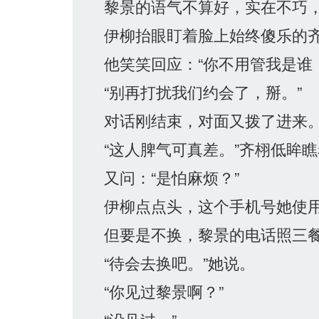
黎景的语气不算好，实在不巧，
伊柳抬眼盯着脸上始终傻乐的齐
他笑笑回应：“你不用管我是谁
“别再打扰我们约会了，掰。”
对话刚结束，对面又拨了进来
“这人脾气可真差。”齐栩低眸瞧
又问：“是怕麻烦？”
伊柳点点头，这个手机号她使用
但要是不换，黎景的电话照三餐
“待会去换吧。”她说。
“你见过黎景啊？”