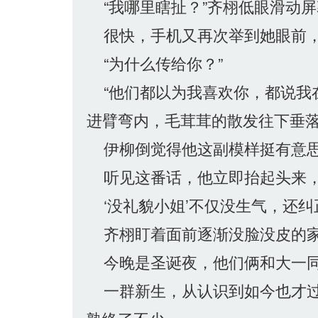
“我哪里瞎扯？”齐栩低眼滑动屏
很快，手机又再次举到她眼前，
“为什么传给你？”
“他们都以为我喜欢你，都说我
进臂弯内，毛茸茸的散发往下垂
伊柳倒觉得他这副模样挺有意思
听见这番话，他立即抬起头来，
‘没礼貌小姐’不仅没生气，还纠
齐栩盯着面前逐渐没脸没皮的家
今晚是圣诞夜，他们俩和大一同
一群新生，从认识到如今也才过