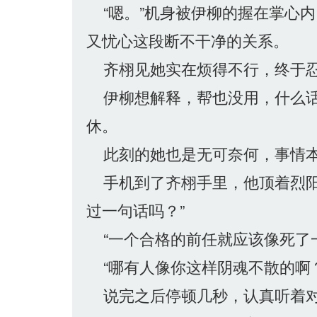
“嗯。”机身被伊柳的握在掌心
又忧心这段断不干净的关系。
齐栩见她实在烦得不行，终于忍
伊柳想解释，帮也没用，什么话
休。
此刻的她也是无可奈何，事情本
手机到了齐栩手里，他顶着烈阳
过一句话吗？”
“一个合格的前任就应该像死了一
“哪有人像你这样阴魂不散的啊？
说完之后停顿几秒，认真听着对