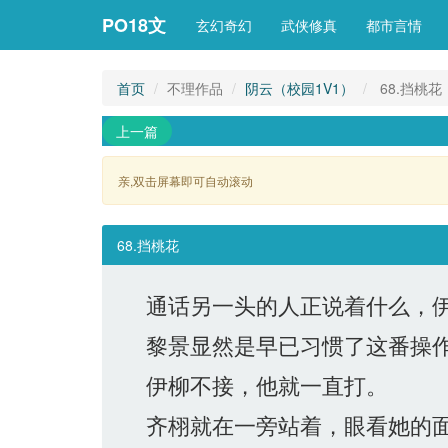
PO18文
玄幻奇幻
武侠修真
都市言情
首页
不理作品
阴云（校园1V1）
68.挡桃花
上一篇
亲,双击屏幕即可自动滚动 
68.挡桃花
通话另一头的人正说着什么，伊
黎景显然是早已习惯了这番操作
伊柳不接，他就一直打。
齐栩就在一旁站着，眼看她的面