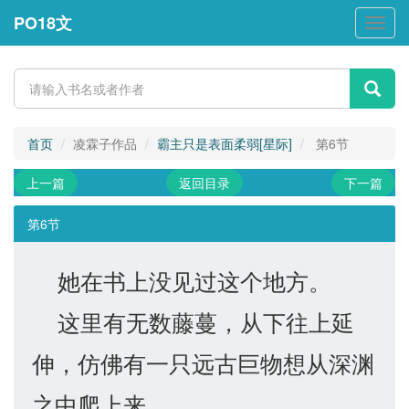
PO18文
PO18
文
首页
凌霖子作品
霸主只是表面柔弱[星际]
第6节
上一篇
返回目录
下一篇
第6节
她在书上没见过这个地方。
这里有无数藤蔓，从下往上延
伸，仿佛有一只远古巨物想从深渊
之中爬上来。