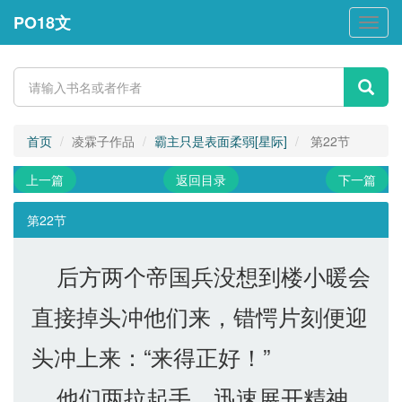
PO18文
PO18
文
首页
凌霖子作品
霸主只是表面柔弱[星际]
第22节
上一篇
返回目录
下一篇
第22节
后方两个帝国兵没想到楼小暖会
直接掉头冲他们来，错愕片刻便迎
头冲上来：“来得正好！”
他们两拉起手，迅速展开精神