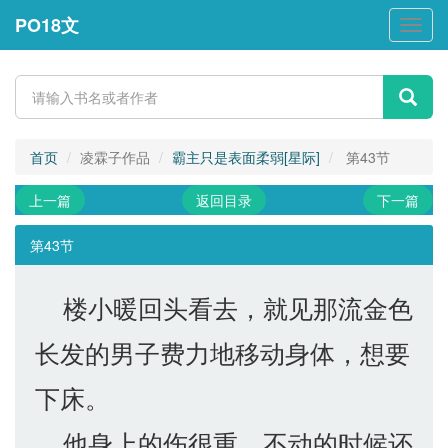
PO18文
PO18
文
首页
凌霖子作品
霸主只是表面柔弱[星际]
第43节
上一篇
返回目录
下一篇
第43节
楼小暖回头看去，就见那流金色
长发的男子费力地移动身体，想要
下床。
他身上的伤很重，不动的时候还