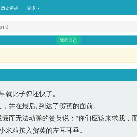
历史穿越
更多 
81节
返回目录
早就比子弹还快了。
并在最后, 到达了贺英的面前。
慑而无法动弹的贺英说：“你们应该来求我，而
小米粒按入贺英的左耳耳垂。