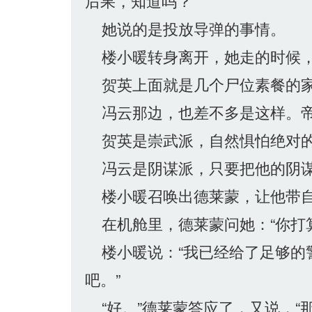
后果，知道吗？”
她说的是投放导弹的事情。
楼小暖转身离开，她走的时候，
贺英上面就是几个尸位素餐的
冯云那边，也差不多是这样。帝
贺英是崇武派，自然惧怕绝对
冯云是阴谋派，只要把他的阴谋
楼小暖召唤出德莱蒙，让他带自
在机舱里，德莱蒙问她：“你打算
楼小暖说：“我已经给了足够的
吧。”
“好。”德莱蒙答应了，又说，“