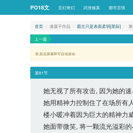
PO18文
玄幻奇幻
武侠修真
都市言情
首页
凌霖子作品
霸主只是表面柔弱[星际]
第
上一篇
亲,双击屏幕即可自动滚动 
第81节
她无视了所有攻击, 因为她的速
她用精神力控制住了在场所有人，
楼小暖冲着因为巨大的精神力威
她面带微笑, 将一颗流光溢彩的