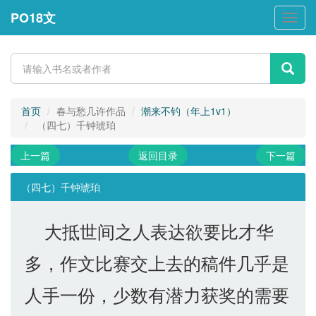
PO18文
PO18
文
首页
春与愁几许作品
潮来不钓（年上1v1）
（四七）千钟琥珀
上一篇
返回目录
下一篇
（四七）千钟琥珀
大抵世间之人表达欲要比才华
多，作文比赛交上去的稿件几乎是
人手一份，少数有潜力获奖的需要