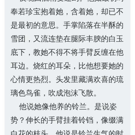
奉若珍宝抱着她，含着她，却已不
是最初的意思。手掌陷落在半酥的
雪团，又流连垫在腿际丰腴的白玉
底下，教她不得不将手臂反缠在他
耳边。烧红的耳朵，比他想要她的
心情更热烈。头发里藏满欢喜的琉
璃色鸟雀，吹成泡沫飞散。
他说她像他养的铃兰。是说姿
势？伸长的手臂挂着铃铛，像缀满
白花的枝头。他说是铃兰生气的时