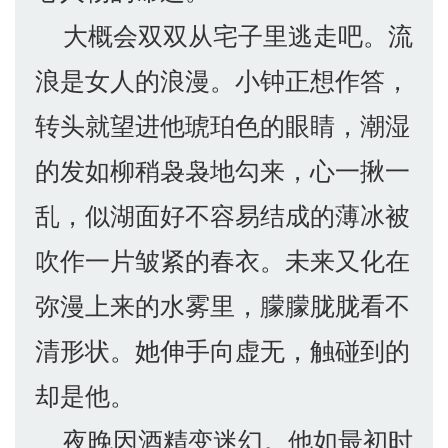
大概会双双从宅子里逃走吧。流
浪是女人的浪漫。小钟正想作答，
转头就望进他琥珀色的眼睛，潮湿
的发如柳稍袅袅地勾来，心一揪一
乱，似湖面好不容易结成的薄冰被
吹作一片皱紧的春衣。未来又化在
弥漫上来的水雾里，朦朦胧胧看不
清形状。她伸手向虚无，触碰到的
却是他。
夜晚因酒精变迷幻。他如最初时