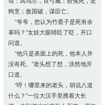
谓：高鸟尽，良弓藏；狡兔死，走
狗烹；敌国破，谋臣亡。
“爷爷，您认为竹斋子是死有余
辜吗？”女娃大眼睛眨了眨，开口
问道。
“他只是表面上的死，他本人并
没有死。”老头想了想，淡然地开
口道。
“哼！哪里来的老头，胡说八道
什么？”一位大汉手里携着大长